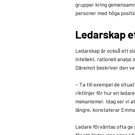
grupper kring gemensam
personer med höga positi
Ledarskap et
Ledarskap är också ett sl
intellekt, rationell analy
Däremot beskriver den vet
– Ta till exempel de situ
riktlinjer för hur en leda
mekanismer. Idag ser vi at
längre, konstaterar Emma
Ledare förväntas ofta ge s