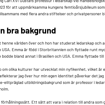
 Carl XVI Gustafs professur i ledarskap vid Handelshögsk
023 för att uppmärksamma kungens femtioårsjubileum som
tillsammans med flera andra stiftelser och privatpersoner b
en bra bakgrund
 henne världen över och hon har studerat ledarskap och a
h USA. Emma är född i Storbritannien och flyttade runt my
bodde bland annat i Brasilien och USA. Emma flyttade till S
 om olika kulturer har utvecklat min nyfikenhet, vilket är
reflekterar jag över hur min egen identitet påverkar det jag 
ke-elitpräglad utbildningsbakgrund som är professor i leda
holm.
örhållningssätt. Ett sätt att vara i relation till andra som 