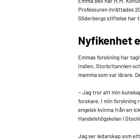
Emma Bell har H.M. Konung
Professuren inrättades 2
Söderbergs stiftelse har 
Nyfikenhet 
Emmas forskning har tagit
Indien, Storbritannien oc
mamma som var lärare. De 
– Jag tror att min kunskap
forskare. I min forskning 
engelsk kvinna från en ic
Handelshögskolan i Stock
Jag ser ledarskap som ett f