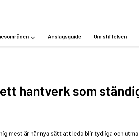
esområden
Anslagsguide
Om stiftelsen
r ett hantverk som ständi
g mest är när nya sätt att leda blir tydliga och utmana