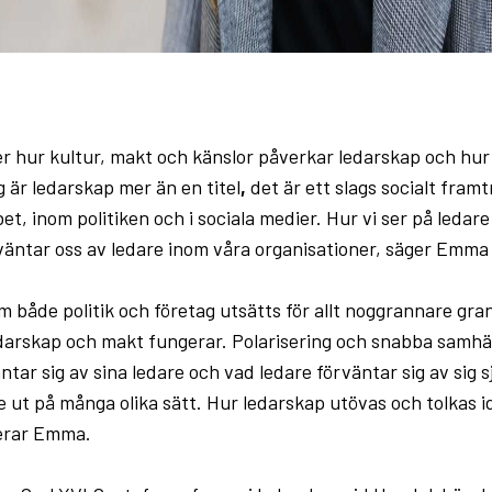
r hur kultur, makt och känslor påverkar ledarskap och hur 
g är ledarskap mer än en titel
,
det är ett slags socialt fra
et, inom politiken och i sociala medier. Hur vi ser på ledare 
väntar oss av ledare inom våra organisationer, säger Emma 
om både politik och företag utsätts för allt noggrannare gran
ledarskap och makt fungerar. Polarisering och snabba samhä
tar sig av sina ledare och vad ledare förväntar sig av sig 
ut på många olika sätt. Hur ledarskap utövas och tolkas i
terar Emma.