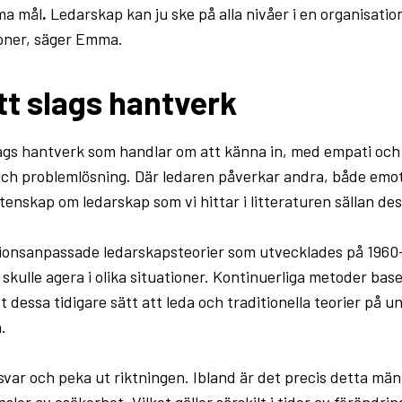
ma mål
.
Ledarskap kan ju ske på alla nivåer i en organisation
oner, säger Emma.
t slags hantverk
ags hantverk som handlar om att känna in, med empati och 
s och problemlösning. Där ledaren påverkar andra, både emot
enskap om ledarskap som vi hittar i litteraturen sällan des
ationsanpassade ledarskapsteorier som utvecklades på 1960
re skulle agera i olika situationer. Kontinuerliga metoder ba
t dessa tidigare sätt att leda och traditionella teorier på u
.
var och peka ut riktningen. Ibland är det precis detta männ