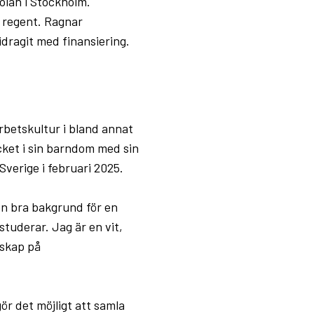
olan i Stockholm.
 regent. Ragnar
idragit med finansiering.
rbetskultur i bland annat
cket i sin barndom med sin
verige i februari 2025.
 en bra bakgrund för en
studerar. Jag är en vit,
rskap på
gör det möjligt att samla