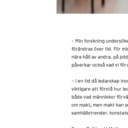
– Min forskning undersöke
förändras över tid. För mi
nära håll av andra, på jobb
påverkar också vad vi för
– I en tid då ledarskap in
viktigare att förstå hur 
både vad människor förvän
om makt
,
men makt kan se 
samhällstrender, konsta