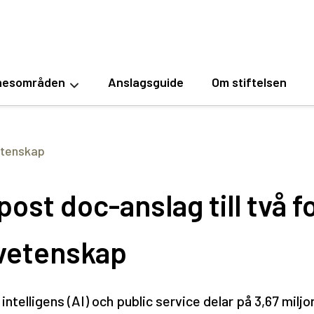
esområden
Anslagsguide
Om stiftelsen
etenskap
ost doc-anslag till två f
svetenskap
 intelligens (AI) och public service delar på 3,67 miljon