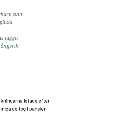
rskare som
 glada
is lägga
gångsrik
ökningarna letade efter
niga deltog i panelen