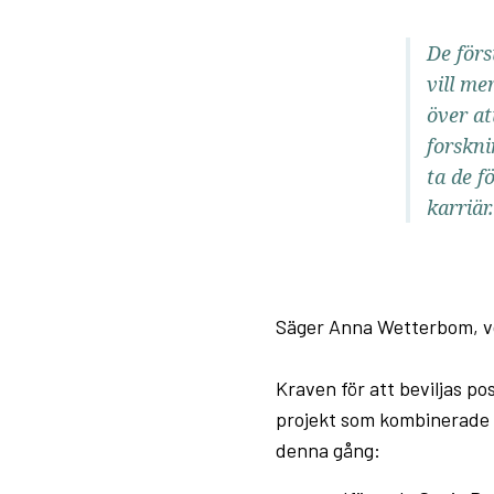
De förs
vill me
över at
forskni
ta de f
karriär.
Säger Anna Wetterbom, vd
Kraven för att beviljas p
projekt som kombinerade 
denna gång: