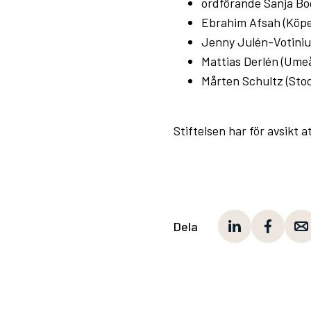
ordförande Sanja Bog
Ebrahim Afsah (Köpe
Jenny Julén-Votinius
Mattias Derlén (Umeå
Mårten Schultz (Stoc
Stiftelsen har för avsikt
Dela