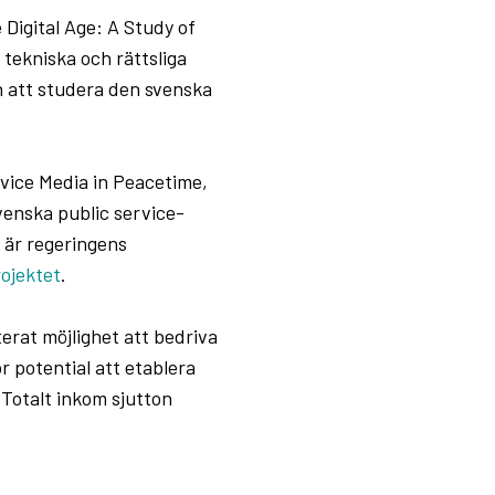
e Digital Age: A Study of
tekniska och rättsliga
n att studera den svenska
rvice Media in Peacetime,
venska public service-
 är regeringens
ojektet
.
erat möjlighet att bedriva
or potential att etablera
 Totalt inkom sjutton