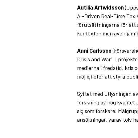
Autilia Arfwidsson
(Upps
AI-Driven Real-Time Tax A
förutsättningarna för att
kontexten men även jämfö
Anni Carlsson
(Försvarsh
Crisis and War”. I projekt
medierna i fredstid, kris
möjligheter att styra publi
Syftet med utlysningen av
forskning av hög kvalitet u
sig som forskare. Målgrup
ansökningar, varav tolv h