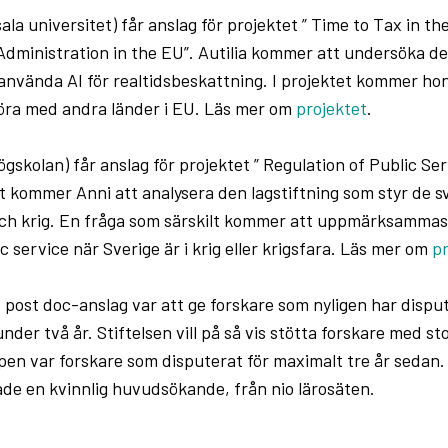
ala universitet) får anslag för projektet ” Time to Tax in th
dministration in the EU”. Autilia kommer att undersöka de 
 använda AI för realtidsbeskattning. I projektet kommer ho
ra med andra länder i EU. Läs mer om
projektet
.
ögskolan) får anslag för projektet ” Regulation of Public Se
et kommer Anni att analysera den lagstiftning som styr de s
 och krig. En fråga som särskilt kommer att uppmärksammas
c service när Sverige är i krig eller krigsfara. Läs mer om
pr
 post doc-anslag var att ge forskare som nyligen har disput
nder två år. Stiftelsen vill på så vis stötta forskare med st
pen var forskare som disputerat för maximalt tre år sedan.
ade en kvinnlig huvudsökande, från nio lärosäten.