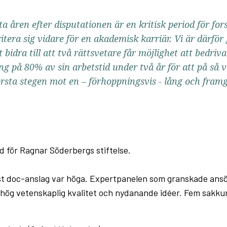
ta åren efter disputationen är en kritisk period för fo
ritera sig vidare för en akademisk karriär. Vi är därför
t bidra till att två rättsvetare får möjlighet att bedriva
ng på 80% av sin arbetstid under två år för att på så v
örsta stegen mot en – förhoppningsvis - lång och fram
 för Ragnar Söderbergs stiftelse.
ost doc-anslag var höga. Expertpanelen som granskade ans
hög vetenskaplig kvalitet och nydanande idéer. Fem sakkun