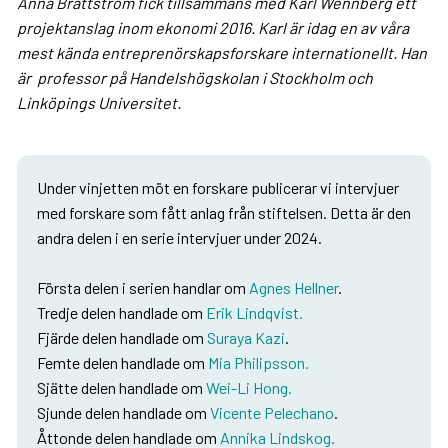
Anna Brattström fick tillsammans med Karl Wennberg ett
projektanslag inom ekonomi 2016.
Karl är idag en av våra
mest kända entreprenörskapsforskare internationellt. Han
är professor på Handelshögskolan i Stockholm och
Linköpings Universitet.
Under vinjetten möt en forskare publicerar vi intervjuer
med forskare som fått anlag från stiftelsen. Detta är den
andra delen i en serie intervjuer under 2024.
Första delen i serien handlar om
Agnes Hellner
.
Tredje delen handlade om
Erik Lindqvist.
Fjärde delen handlade om
Suraya Kazi
.
Femte delen handlade om
Mia Philipsson.
Sjätte delen handlade om
Wei-Li Hong.
Sjunde delen handlade om
Vicente Pelechano
.
Åttonde delen handlade om
Annika Lindskog.